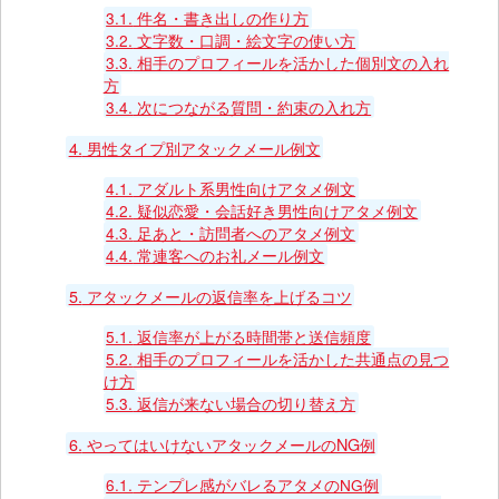
3.1.
件名・書き出しの作り方
3.2.
文字数・口調・絵文字の使い方
3.3.
相手のプロフィールを活かした個別文の入れ
方
3.4.
次につながる質問・約束の入れ方
4.
男性タイプ別アタックメール例文
4.1.
アダルト系男性向けアタメ例文
4.2.
疑似恋愛・会話好き男性向けアタメ例文
4.3.
足あと・訪問者へのアタメ例文
4.4.
常連客へのお礼メール例文
5.
アタックメールの返信率を上げるコツ
5.1.
返信率が上がる時間帯と送信頻度
5.2.
相手のプロフィールを活かした共通点の見つ
け方
5.3.
返信が来ない場合の切り替え方
6.
やってはいけないアタックメールのNG例
6.1.
テンプレ感がバレるアタメのNG例