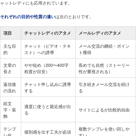
ャットレディにも応用されています。
は次のとおりです。
それぞれの目的や性質の違い
項目
チャットレディのアタメ
メールレディのアタメ
主な目
チャット（ビデオ・テキ
メール交流の継続・ポイン
的
スト）への誘導
ト獲得
文章の
やや短め（200〜400字
長めでも自然（ストーリー
長さ
程度が目安）
性が重視される）
返信後
チャット申し込みに誘導
引き続きメール交流を続け
の流れ
する
る
絵文
適度に使うと親近感が出
字・装
サイトによるが比較的自由
る
飾
テンプ
複数テンプレを使い回しや
個別感を出す工夫が必須
レ化
すい