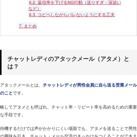
6.2.
返信率を下げるNG行動（送りすぎ・深追い
など）
6.3.
コピペしながらバレないようにする工夫
7.
まとめ
チャットレディのアタックメール（アタメ）と
は？
アタックメールとは、
チャットレディが男性会員に自ら送る営業メール
です。
のこと
略してアタメとも呼ばれ、チャット率・リピート率を高めるための重要
な手段です。
待機するだけでは声がかかりにくい場面でも、アタメを送ることで男性
の興味を引き、チャット・メール交流のきっかけをつくることができま