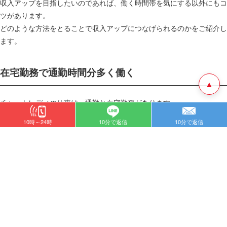
収入アップを目指したいのであれば、働く時間帯を気にする以外にもコ
ツがあります。
どのような方法をとることで収入アップにつなげられるのかをご紹介し
ます。
在宅勤務で通勤時間分多く働く
▲
チャットレディの仕事は、通勤と在宅勤務があります。
在宅勤務のメリットは、通勤時間がないことです。
10時～24時
10分で返信
10分で返信
そのため、
時間に融通を利かせて働きやすくなります。
今まで通勤に使っていた時間を、その分チャットレディの仕事に充てる
ことができます。
また、在宅ならそもそも家にいるので、家に帰る時間を気にする必要も
ありません。
通勤だとゴールデンタイムである夜22時～深夜1時に稼ぐとなると、帰
りの手段を気にしてしまいがちです。
しかし、在宅なら電車の時間を気にする必要や夜道を1人で歩く心細さ