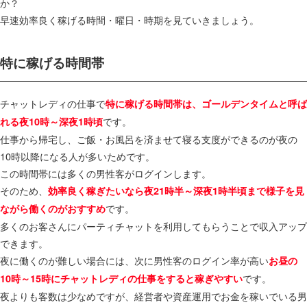
か？
早速効率良く稼げる時間・曜日・時期を見ていきましょう。
特に稼げる時間帯
チャットレディの仕事で
特に稼げる時間帯は、ゴールデンタイムと呼ば
です。
れる夜10時～深夜1時頃
仕事から帰宅し、ご飯・お風呂を済ませて寝る支度ができるのが夜の
10時以降になる人が多いためです。
この時間帯には多くの男性客がログインします。
そのため、
効率良く稼ぎたいなら夜21時半～深夜1時半頃まで様子を見
です。
ながら働くのがおすすめ
多くのお客さんにパーティチャットを利用してもらうことで収入アップ
できます。
夜に働くのが難しい場合には、次に男性客のログイン率が高い
お昼の
です。
10時～15時にチャットレディの仕事をすると稼ぎやすい
夜よりも客数は少なめですが、経営者や資産運用でお金を稼いでいる男