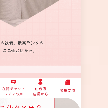
新の設備。最高ランクの
、ここ仙台店から。
在籍チャット
仙台店
募集要項
レディの声
店長から
ス仙台とは？