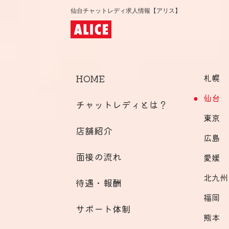
仙台チャットレディ求人情報【アリス】
HOME
札幌
仙台
チャットレディとは？
東京
店舗紹介
広島
面接の流れ
愛媛
北九州
待遇・報酬
福岡
サポート体制
熊本