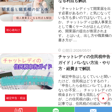
なる利点も解説
「チャットレディって開業届を出
す必要があるの？」と気になって
いる方も多いのではないでしょう
か。 チャットレディは個人事業主
として働くケースがほとんどのた
初心者向け
め、開業届の提出が推奨されま
す。 とはいえ、出し方や職業欄の
書き方が …
公開日:2026/05/01
チャットレディの住民税申告
ガイド｜バレない方法・やり
方・経費まで解説
「確定申告はしなくていいと聞い
たけど、住民税はどうするの？」
「申告したら会社にバレてしまわ
ないか不安…」 チャットレディの
税金まわりで最も混乱しやすいの
▲
確定申告・税金
が、この住民税の扱いです。 この
記事では、住民税の仕組み・申告
が必 …