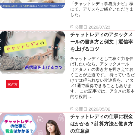
「チャットレディ事務所ナビ」様
にて、アリスをご紹介いただきま
した。
公開日:2026/07/23
チャットレディのアタックメ
ールの書き方と例文｜返信率
を上げるコツ
チャットレディとして稼ぐ力を伸
ばしたいなら、アタックメール
（アタメ）の書き方を押さえてお
くことが近道です。 待っているだ
けでは得られない常連客を、アタ
稼ぎ方
メ1通で獲得できることもありま
す。 この記事では、アタメの基本
的な役割 …
公開日:2026/05/02
チャットレディの仕事に税金
はかかる？計算方法と働き方
の注意点