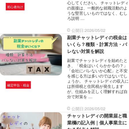
心してください。 チャットレディ
初心者向け
の面接は、一般的な就職活動のよ
うな堅苦しいものではなく、むし
ろ説明 …
公開日:2026/05/02
副業チャットレディの税金は
いくら？種類・計算方法・バ
レない対策を解説
副業でチャットレディを始めたと
き、「税金はいくらかかるの？」
「会社にバレないか心配」と不安
を感じる方は多いのではないでし
ょうか。 チャットレディの収入に
確定申告・税金
は所得税と住民税が発生します
が、仕組みを正しく理解すれば自
分で対策を …
公開日:2026/05/02
チャットレディの開業届と職
業欄の記入例｜個人事業主に