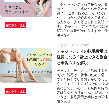
「チャットレディって税金かかる
の？」「いくら稼いだら申告が必
要？」 これは始めたばかりの方
や、これから始めようと考えてい
る方から、よく寄せられる質問で
確定申告・税金
す。 チャットレディの収入には所
得税と住民税がかかりますが、仕
組みを正 …
公開日:2026/05/02
チャットレディの脱毛費用は
経費になる？計上できる割合
と申告方法を解説
チャットレディとして活動するう
えで、脱毛は「仕事のために必
要」と感じている方も多いでしょ
う。 しかし「脱毛代はそのまま経
費にしていいの？」と疑問を持つ
確定申告・税金
方は少なくありません。 結論から
いうと、脱毛費用は業務との関連
性を説明 …