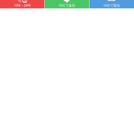
10時～24時
10分で返信
10分で返信
公開日:2026/05/01
チャットレディの業務委託と
は？アルバイトとの違いや注
意点を解説
チャットレディを始める際、多く
の女性が最初に戸惑うのが業務委
託という契約形態です。 一般的な
アルバイトとは何が違うのか、税
金や保険はどうなるのかといった
確定申告・税金
不安は、正しい知識を持つことで
稼ぐためのメリットへと変わりま
す。 本 …
公開日:2026/04/09
Page 1 of 36
1
2
›
»