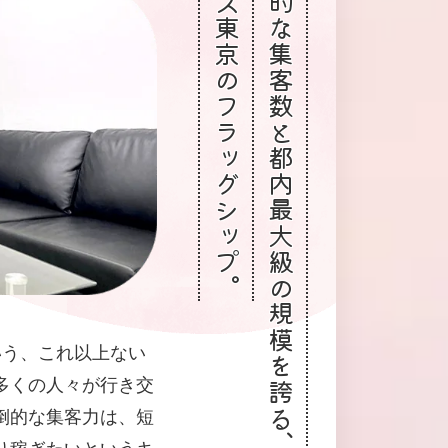
アリス東京のフラッグシップ。
圧倒的な集客数と都内最大級の規模を誇る、
いう、これ以上ない
多くの人々が行き交
倒的な集客力は、短
り稼ぎたいというキ