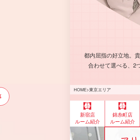
都内屈指の好立地。
合わせて選べる、2
HOME
>
東京エリア
募
新宿店
錦糸町店
ルーム紹介
ルーム紹介
アリ