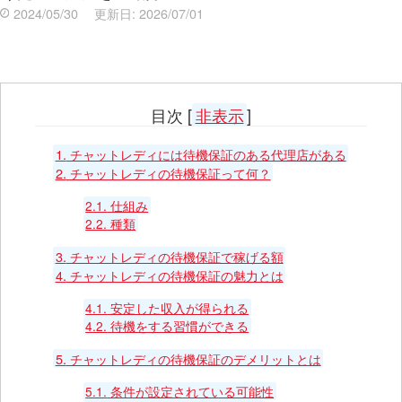
2024/05/30
更新日:
2026/07/01
目次
[
非表示
]
1.
チャットレディには待機保証のある代理店がある
2.
チャットレディの待機保証って何？
2.1.
仕組み
2.2.
種類
3.
チャットレディの待機保証で稼げる額
4.
チャットレディの待機保証の魅力とは
4.1.
安定した収入が得られる
4.2.
待機をする習慣ができる
5.
チャットレディの待機保証のデメリットとは
5.1.
条件が設定されている可能性