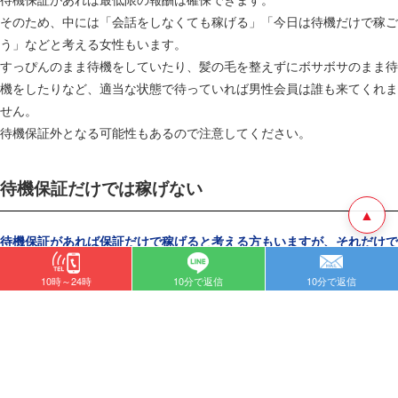
そのため、中には「会話をしなくても稼げる」「今日は待機だけで稼ご
う」などと考える女性もいます。
すっぴんのまま待機をしていたり、髪の毛を整えずにボサボサのまま待
機をしたりなど、適当な状態で待っていれば男性会員は誰も来てくれま
せん。
待機保証外となる可能性もあるので注意してください。
待機保証だけでは稼げない
▲
待機保証があれば保証だけで稼げると考える方もいますが、それだけで
です。
は多く稼ぐことは不可能
10時～24時
10分で返信
10分で返信
待機保証は、チャットレディの仕事で稼げる最低金額を設定している事
務所や代理店が多いです。
チャットレディは、頑張ればより多くの報酬を獲得できる仕事で、一般
的なアルバイトよりも稼ぐことが可能です。
待機保証目当てで稼ぐのは自由ですが、しっかりと仕事をして男性会員
の心を掴めれば月に100万円稼ぐこともできます。