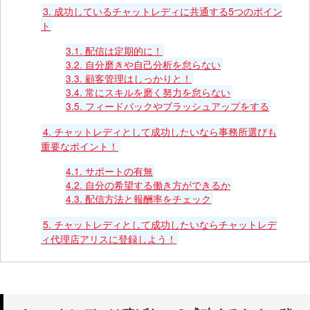
3.
成功しているチャットレディに共通する5つのポイン
ト
3.1.
配信は定期的に！
3.2.
自分磨きや自己分析を怠らない
3.3.
顧客管理はしっかりと！
3.4.
常にスキルを磨く努力を怠らない
3.5.
フィードバックやブラッシュアップをする
4.
チャットレディとして成功したいなら事務所選びも
重要なポイント！
4.1.
サポートの有無
4.2.
自分の希望する働き方ができるか
4.3.
配信方法と報酬率をチェック
5.
チャットレディとして成功したいならチャットレデ
ィ代理店アリスに登録しよう！