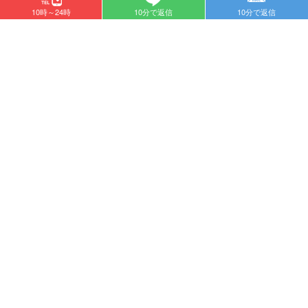
10時～24時
10分で返信
10分で返信
り、それらを磨く努力を日々怠りません。
チャットレディとして成長し、継続して稼ぎたいのなら、成功している
チャットレディのように、自分だからこそできるテクニックや戦略を考
えましょう。
モテるための心理テクニックをはじめ、相手の好みに合わせてアピール
したり、
です。
SNSを活用したりするのも効果的
フィードバックやブラッシュアップをする
成功しているチャットレディは、フィードバックやブラッシュアップも
しっかり行っています。
フィードバックとは実際の行動に対し指摘や評価をすること、ブラッシ
ュアップはより良くする、さらに良くするという意味です。
チャットレディの場合、
自分の配信で改善すべき点、良かった点を洗い
だし、次の配信に活かしましょう。
ただ配信したから満足ではなく、フィードバックとブラッシュアップを
何度も繰り返すことで、着実に成長し、チャットレディとしてのスキル