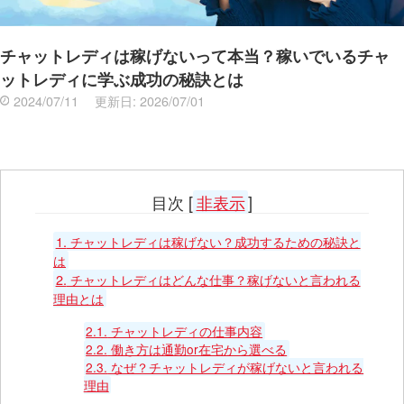
チャットレディは稼げないって本当？稼いでいるチャ
ットレディに学ぶ成功の秘訣とは
2024/07/11
更新日:
2026/07/01
目次
[
非表示
]
1.
チャットレディは稼げない？成功するための秘訣と
は
2.
チャットレディはどんな仕事？稼げないと言われる
理由とは
2.1.
チャットレディの仕事内容
2.2.
働き方は通勤or在宅から選べる
2.3.
なぜ？チャットレディが稼げないと言われる
理由