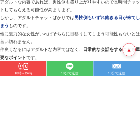
アダルトな内容であれば、男性側も盛り上がりやすいので長時間チャッ
トしてもらえる可能性が高まります。
しかし、アダルトチャットばかりでは
男性側もいずれ飽きる日が来てし
ものです。
まう
他に魅力的な女性がいればそちらに目移りしてしまう可能性もないとは
言い切れません。
仲良くなるにはアダルトな内容ではなく、
▲
日常的な会話をすることも重
です。
要なポイント
お互いのことを知れば知るほど、会話の内容にも深みが増していきま
す。
10時～24時
10分で返信
10分で返信
中には会話が苦手な男性もいるので、
あなたが上手く引き出してあげる
ようにしましょう。
そうすることで、ノンアダルトの2ショットチャットでも稼げるように
なります。
2ショットチャットで稼ぎたい女性におすすめ
のサイトは？