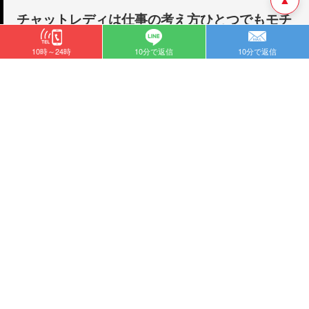
チャットレディは仕事の考え方ひとつでもモチ
ベーションが維持できる
10時～24時
10分で返信
10分で返信
チャットレディのモチベーションは、お仕事に対する考え方ひとつで
も、大きく変化します。
接客するお仕事なので、毎日同じ仕事になるとは限らないですし、時に
は、モチベーションが下がってしまう場面にも遭遇するでしょう。
そんな時でも、モチベーションが維持できる考え方について、紹介しま
す。
チャットをゲーム感覚で楽しむことも大事
チャットレディは、すぐに人気が出る人もいれば、徐々に常連さんが増
えていくパターンの人もいます。
自分とチャットをしたいと思うお客さんの傾向や、ライブチャットで遊