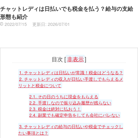
チャットレディは日払いでも税金を払う？給与の支給
形態も紹介
2022/07/15
更新日:
2026/07/01
目次
[
非表示
]
1.
チャットレディは日払いが常識！税金はどうなる？
2.
チャットレディの収入が日払い手渡しでもらえるメ
リットと税金について
2.1.
その日のうちに現金をもらえる
2.2.
手渡しなので振り込み履歴が残らない
2.3.
税金は絶対に払おう！
2.4.
副業でも確定申告をしても会社にバレない
3.
チャットレディの給与の日払いや税金でチェックし
たい事項とは？