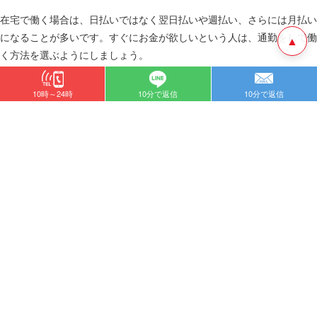
在宅で働く場合は、日払いではなく翌日払いや週払い、さらには月払い
になることが多いです。すぐにお金が欲しいという人は、通勤をして働
▲
く方法を選ぶようにしましょう。
10時～24時
10分で返信
10分で返信
振り込みも翌日払いになることがほとんど
日払いが可能なのは、手渡しの場合のみです。振り込みで給与の支払い
を受けるときは、翌日になることがほとんどです。
給与を支払う側も、その日のうちに稼いだ全てのチャットレディの収入
を振り込みするというのは、さすがに時間的に難しいので、翌日になっ
てしまうのも納得できるでしょう。
また、金曜日に働いた給与は土日を挟んだ週明けになるので、多少です
が、給与を手にするまでに遅れてしまいます。