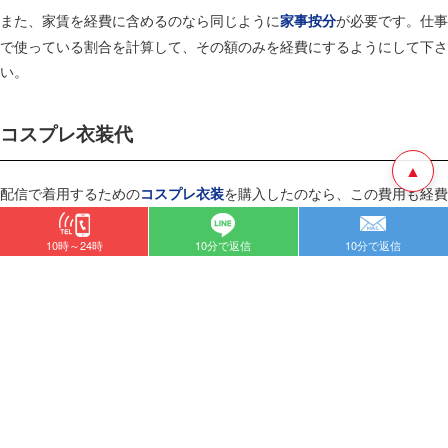
また、家賃を経費に含めるのなら同じように
が必要です。仕事
家事按分
で使っている割合を計算して、その額のみを経費にするようにして下さ
い。
コスプレ衣装代
▲
配信で着用するための
を購入したのなら、この費用も経費
コスプレ衣装
にすることができます。チャットレディの中には、お客さんを喜ばせる
ために何着もコスプレ衣装を用意している女性もいます。
10時～24時
10分で返信
10分で返信
本格的なコスプレ衣装は高額になるものも多いので、経費に含めること
で大きな節税に繋がります。
その他の経費になる出費
他には、事務所の運営会社が用意するチャットルームに通って仕事をす