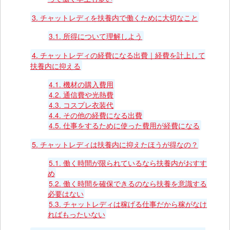
3.
チャットレディを扶養内で働くために大切なこと
3.1.
所得について理解しよう
4.
チャットレディの経費になる出費｜経費を計上して
扶養内に抑える
4.1.
機材の購入費用
4.2.
通信費や光熱費
4.3.
コスプレ衣装代
4.4.
その他の経費になる出費
4.5.
仕事をするために使った費用が経費になる
5.
チャットレディは扶養内に抑えたほうが得なの？
5.1.
働く時間が限られているなら扶養内がおすす
め
5.2.
働く時間を確保できるのなら扶養を意識する
必要はない
5.3.
チャットレディは稼げる仕事だから稼がなけ
ればもったいない