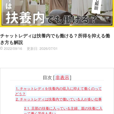
チャットレディは扶養内でも働ける？所得を抑える働
き方も解説
2022/09/16
更新日:
2026/07/01
目次
[
非表示
]
1.
チャットレディを扶養内の収入に抑えて働くのって
どう？
2.
チャットレディは扶養内で働いている人が多い仕事
2.1.
旦那の扶養に入っている主婦、親の扶養に入
って働く学生も多い