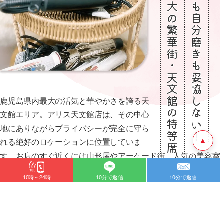
南九州最大の繁華街・天文館の特等席
お買い物も自分磨きも妥協しない！
鹿児島県内最大の活気と華やかさを誇る天
文館エリア。アリス天文館店は、その中心
地にありながらプライバシーが完全に守ら
▲
れる絶好のロケーションに位置していま
す。お店のすぐ近くには山形屋やアーケード街、人気の美容室
やエステ、話題のカフェが密集しています。
10時～24時
10分で返信
10分で返信
お仕事前にネイルやヘアセットで美意識を高めたり、ガッツリ
稼いだ即日払いの報酬で、帰りにハイブランドのコスメや欲し