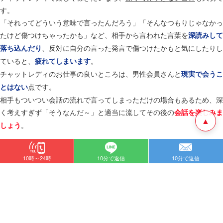
す。
「それってどういう意味で言ったんだろう」「そんなつもりじゃなかっ
たけど傷つけちゃったかも」など、相手から言われた言葉を
深読みして
、反対に自分の言った発言で傷つけたかもと気にしたりし
落ち込んだり
ていると、
。
疲れてしまいます
チャットレディのお仕事の良いところは、男性会員さんと
現実で会うこ
点です。
とはない
相手もついつい会話の流れで言ってしまっただけの場合もあるため、深
く考えすぎず「そうなんだ～」と適当に流してその後の
会話を楽しみま
▲
。
しょう
ゲーム感覚で楽しむ
10時～24時
10分で返信
10分で返信
チャットレディのお仕事を始めて
女の子もいれば、少
すぐに人気が出る
しずつ
女の子もいます。
常連さんを獲得しながら報酬を稼ぐ
自分のお客さんの傾向を知ったり、心を掴んだりできるまで時間がかか