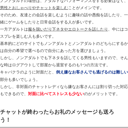
ノンアダルトの場合は、アダルトなパフォーマンスをする必要はなく、
男性とおしゃべりやチャットを楽しむ
ことがメインです。
そのため、友達との会話を楽しむように趣味の話や愚痴を話したり、一
緒にゲームをしたりと日常会話をする人が多いです。
一方アダルトは
服を脱いだり下ネタやエロトークを話したり
、中にはコ
スプレを楽しむ人も多いです。
基本的にどのサイトでもノンアダルトとノンアダルトのどちらにするか
は自分の希望で選べるので自分にあった方を選びましょう。
しかし、ノンアダルトでも下ネタを話してくる男性もいますので、そん
な時はログアウトして部屋から退室するのも1つの方法です。
キャバクラのように対面だと、
例え嫌なお客さんでも逃げるのは難しい
部分も多いでしょう。
しかし、非対面のチャットレディなら嫌なお客さんには割り切った対応
もできるので、
のがメリットです。
対面に比べてストレスも少ない
チャットが終わったらお礼のメッセージも送ろ
う！