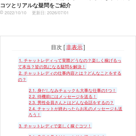
コツとリアルな疑問をご紹介
2022/10/10
更新日:
2026/07/01
目次
[
非表示
]
1.
チャットレディって実際どうなの？楽しく稼げるっ
て本当？皆の気になる疑問を解決！
2.
チャットレディの仕事内容とは？どんなことをする
の？
2.1.
身だしなみチェックも大事な仕事の1つ！
2.2.
待機前にはメッセージを送る！
2.3.
男性会員さんとはどんな会話をするの？
2.4.
チャットが終わったらお礼のメッセージも送
ろう！
3.
チャットレディで楽しく稼ぐコツ！