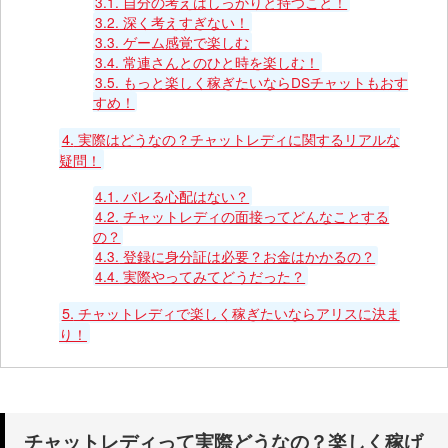
3.1.
自分の考えはしっかりと持つこと！
3.2.
深く考えすぎない！
3.3.
ゲーム感覚で楽しむ
3.4.
常連さんとのひと時を楽しむ！
3.5.
もっと楽しく稼ぎたいならDSチャットもおす
すめ！
4.
実際はどうなの？チャットレディに関するリアルな
疑問！
4.1.
バレる心配はない？
4.2.
チャットレディの面接ってどんなことする
の？
4.3.
登録に身分証は必要？お金はかかるの？
4.4.
実際やってみてどうだった？
5.
チャットレディで楽しく稼ぎたいならアリスに決ま
り！
チャットレディって実際どうなの？楽しく稼げ