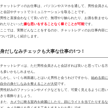
チャットレディのお仕事は、パソコンやスマホを通して、男性会員さん
と会話やチャットでコミュニケーションを取ることです。
男性と直接会わなくて良いので、無理やり触られたり、お酒を飲ませら
れたりといった
です。
嫌な思いをすることなく稼ぐことが可能
ここでは、実際どんなことをするのか、チャットレディのお仕事内容に
ついて詳しく紹介します。
身だしなみチェックも大事な仕事の1つ！
チャットレディは、ただ男性会員さんと会話すれば良いと思っている方
も多いかもしれません。
しかし、いくら画面越しとはいえ男性と会うわけですから、
始める前に
自分の身だしなみを整えることが大切
です。
男性好みのファッションやメイクなどをして、可愛く見えるように思い
きり着飾りましょう。
また、
カメラに映る室内を綺麗にしたり、顔にライトを当てたりするな
ど、カメラ映りを良くする工夫
もするとなお良しです。