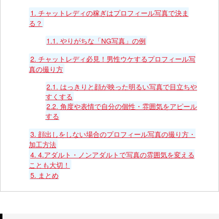
1.
チャットレディの稼ぎはプロフィール写真で決ま
る？
1.1.
やりがちな「NG写真」の例
2.
チャットレディ必見！男性ウケするプロフィール写
真の撮り方
2.1.
はっきりと顔が映った明るい写真で目立ちや
すくする
2.2.
角度や表情で自分の個性・雰囲気をアピール
する
3.
顔出しをしない場合のプロフィール写真の撮り方・
加工方法
4.
4.アダルト・ノンアダルトで写真の雰囲気を変える
ことも大切！
5.
まとめ