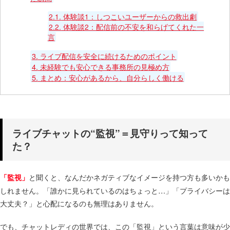
2.1.
体験談1：しつこいユーザーからの救出劇
2.2.
体験談2：配信前の不安を和らげてくれた一
言
3.
ライブ配信を安全に続けるためのポイント
4.
未経験でも安心できる事務所の見極め方
5.
まとめ：安心があるから、自分らしく働ける
ライブチャットの“監視”＝見守りって知って
た？
と聞くと、なんだかネガティブなイメージを持つ方も多いかも
「監視」
しれません。​「誰かに見られているのはちょっと…」​「プライバシーは
大丈夫？」と心配になるのも無理はありません。​
でも、チャットレディの世界では、この「監視」という言葉は意味が少