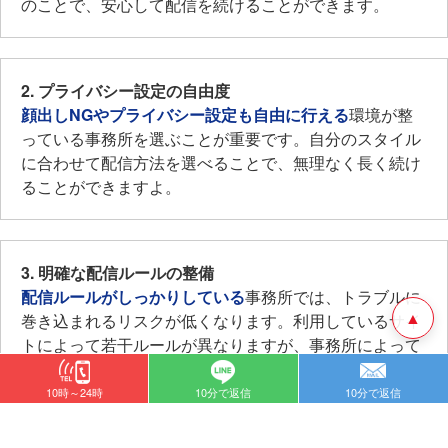
のことで、安心して配信を続けることができます。​
2. プライバシー設定の自由度
顔出しNGやプライバシー設定も自由に行える
環境が整
っている事務所を選ぶことが重要です。​自分のスタイル
に合わせて配信方法を選べることで、無理なく長く続け
ることができますよ。​
3. 明確な配信ルールの整備
配信ルールがしっかりしている
事務所では、トラブルに
▲
巻き込まれるリスクが低くなります。利用しているサイ
トによって若干ルールが異なりますが、​事務所によって
は個人情報を話さない、視聴者との適切な距離感を保つ
などのルールが明確に定められており、ルールを守って
10時～24時
10分で返信
10分で返信
映像を配信をすることで安心してお仕事に集中すること
ができます。