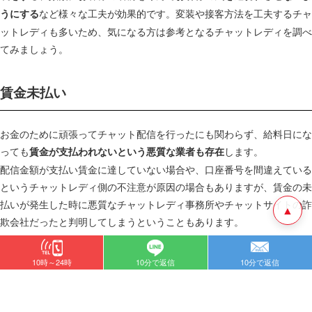
など様々な工夫が効果的です。変装や接客方法を工夫するチャ
うにする
ットレディも多いため、気になる方は参考となるチャットレディを調べ
てみましょう。
賃金未払い
お金のために頑張ってチャット配信を行ったにも関わらず、給料日にな
っても
します。
賃金が支払われないという悪質な業者も存在
配信金額が支払い賃金に達していない場合や、口座番号を間違えている
というチャットレディ側の不注意が原因の場合もありますが、賃金の未
払いが発生した時に悪質なチャットレディ事務所やチャットサイトの詐
▲
欺会社だったと判明してしまうということもあります。
チャットレディはお仕事の内容上、知り合いに相談することをためら
10時～24時
10分で返信
10分で返信
い、泣き寝入りしてしまう方も多いです。そのような場合は
弁護士や労
しましょう。
働基準監督署、あるいは警察に相談