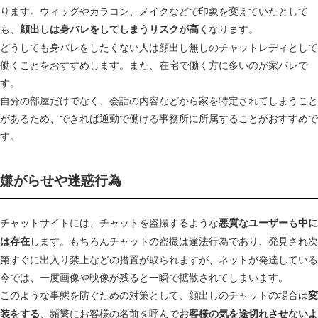
ります。ウィッグやカラコン、メイクなどで印象を変えていたとして
も、
なります。
顔出しは身バレをしてしまうリスクが高く
どうしても身バレをしたくない人は顔出し無しのチャットレディとして
働くことをおすすめします。また、在宅で働く方に多いのが家バレで
す。
自分の部屋だけでなく、会話の内容などから家を特定されてしまうこと
があるため、できれば通勤で働ける事務所に所属することがおすすめで
す。
嫌がらせや迷惑行為
チャットサイトには、チャットを盗撮するような
悪質なユーザーも中に
します。もちろんチャットの盗撮は違法行為であり、発見され次
は存在
第すぐに出入り禁止などの措置が取られますが、ネットが発達している
今では、一度画像や映像が残ると一瞬で拡散されてしまいます。
このような事態を防ぐための対策として、顔出しのチャットの場合は
変
、頻繁にお客様の名前を呼んで
装をする
お客様の気を途切れさせないよ