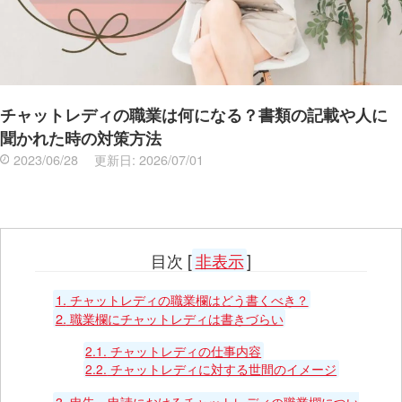
チャットレディの職業は何になる？書類の記載や人に
聞かれた時の対策方法
2023/06/28
更新日:
2026/07/01
目次
[
非表示
]
1.
チャットレディの職業欄はどう書くべき？
2.
職業欄にチャットレディは書きづらい
2.1.
チャットレディの仕事内容
2.2.
チャットレディに対する世間のイメージ
3.
申告・申請におけるチャットレディの職業欄につい