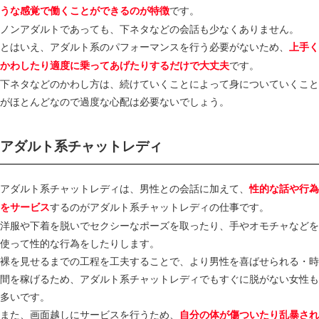
です。
うな感覚で働くことができるのが特徴
ノンアダルトであっても、下ネタなどの会話も少なくありません。
とはいえ、アダルト系のパフォーマンスを行う必要がないため、
上手く
です。
かわしたり適度に乗ってあげたりするだけで大丈夫
下ネタなどのかわし方は、続けていくことによって身についていくこと
がほとんどなので過度な心配は必要ないでしょう。
アダルト系チャットレディ
アダルト系チャットレディは、男性との会話に加えて、
性的な話や行為
するのがアダルト系チャットレディの仕事です。
をサービス
洋服や下着を脱いでセクシーなポーズを取ったり、手やオモチャなどを
使って性的な行為をしたりします。
裸を見せるまでの工程を工夫することで、より男性を喜ばせられる・時
間を稼げるため、アダルト系チャットレディでもすぐに脱がない女性も
多いです。
また、画面越しにサービスを行うため、
自分の体が傷ついたり乱暴され