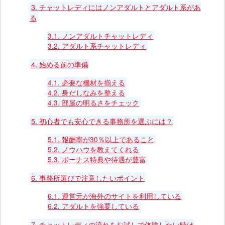
3.
チャットレディにはノンアダルトとアダルト系があ
る
3.1.
ノンアダルトチャットレディ
3.2.
アダルト系チャットレディ
4.
始める前の準備
4.1.
必要な機材を揃える
4.2.
身だしなみを整える
4.3.
部屋の明るさをチェック
5.
初心者でも安心できる事務所を選ぶには？
5.1.
報酬率が30％以上であること
5.2.
ノウハウを教えてくれる
5.3.
ボーナス特典や待遇が豊富
6.
事務所選びで注意したいポイント
6.1.
運営元が海外のサイトを利用している
6.2.
アダルトを強要している
7.
チャットレディの流れをお試しで体験したい時は