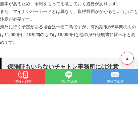
謄本があるため、余裕をもって用意しておく必要があります。
また、マイナンバーカードとは異なり、取得費用がかかるという点にも
注意が必要です。
海外に行く予定がある場合は一石二鳥ですが、有効期限が5年間のもの
は11,000円、10年間のものは16,000円と他の身分証明書に比べると高
めです。
▲
保険証もいらないチャトレ事務所には注意
10時～24時
10分で返信
10分で返信
保険証を含む全ての身分証明書がなくても在籍できるチャットレディ事
務所や登録できるライブチャットサイトはゼロではありません。
しかし、そういった事務所やサイトは、
悪質である可能性が高いため、
です。
注意が必要
そもそも身分証明書の提示が必須である理由は、「18歳以上かどうか
を確認するため」「女性かどうかを確認するため」「運営会社が健全な
営業を続けていくため」です。