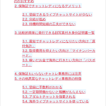
のがおすすめ
2.
保険証でチャットレディになるデメリット
2.1.
登録できるライブチャットサイトが少ない
2.2.
分給が低め
2.3.
待機時間短縮の工夫ができない
3.
比較的簡単に発行できる顔写真付き身分証明書一覧
3.1.
最短でチャットレディになりたい方向け「原
付免許」
3.2.
取得費用を抑えたい方向け「マイナンバーカ
ード」
3.3.
稼いだお金で海外に行きたい方向け「パスポ
ート」
4.
保険証もいらないチャトレ事務所には注意
5.
その他悪質なチャットレディ事務所の特徴
5.1.
登録に手数料がかかる
5.2.
一定期間働かないと報酬がもらえない
5.3.
アダルトチャットを強要される
5.4.
海外ライブチャットサイトを使っている