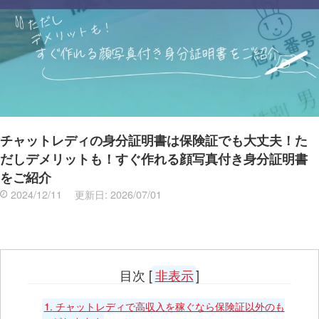
チャットレディの身分証明書は保険証でも大丈夫！た
だしデメリットも！すぐ作れる顔写真付き身分証明書
をご紹介
2024/12/11
更新日:
2026/07/01
目次
[
非表示
]
1.
チャットレディで高収入を稼ぐなら保険証以外のも