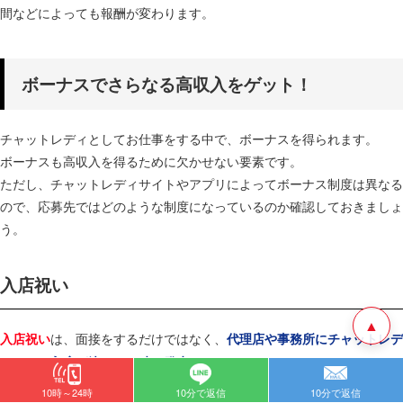
間などによっても報酬が変わります。
ボーナスでさらなる高収入をゲット！
チャットレディとしてお仕事をする中で、ボーナスを得られます。
ボーナスも高収入を得るために欠かせない要素です。
ただし、チャットレディサイトやアプリによってボーナス制度は異なる
ので、応募先ではどのような制度になっているのか確認しておきましょ
う。
入店祝い
▲
は、面接をするだけではなく、
入店祝い
代理店や事務所にチャットレデ
します。
ィとして入店が決まった時に発生
衣装のレンタルを行っていないところであれば、お仕事用の洋服を購入
10時～24時
10分で返信
10分で返信