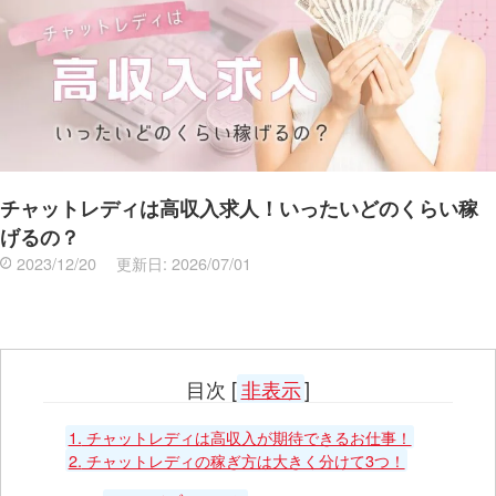
チャットレディは高収入求人！いったいどのくらい稼
げるの？
2023/12/20
更新日:
2026/07/01
目次
[
非表示
]
1.
チャットレディは高収入が期待できるお仕事！
2.
チャットレディの稼ぎ方は大きく分けて3つ！