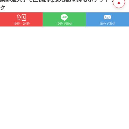
▲
ク
10時～24時
10分で返信
10分で返信
業界最大手のポケットワークは、インフラが非常に整っています。
在宅でも通勤でも、専用のマイページから簡単に日払い申請が可能。
提携銀行が多く、振込スピードも安定しているため、「大手の安心感の
中で早くお金が欲しい」という方に最適です。
24時間365日の即時振込に対応するアリュール
アリュールは、24時間即時振込（モアタイムシステム）をいち早く導
入した老舗サイトです。
といった超速
深夜に稼いで、その数分後にコンビニのATMで引き出す
の体験が可能です。