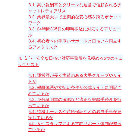
3.1.
高い報酬率とクリーンな運営で信頼されるチ
ャットレディアリス
3.2.
業界最大手で圧倒的な安心感を誇るポケット
ワーク
3.3.
24時間365日の即時振込に対応するアリュー
ル
3.4.
初心者への手厚いサポートと日払いを両立す
るアスタリスク
4.
安心・安全な日払い対応事務所を見極める5つのチェ
ックリスト
4.1.
運営歴が長く実績のある大手グループやサイ
トか
4.2.
報酬体系や支払い条件が公式サイトに明記さ
れているか
4.3.
身分証明書の確認など適正な登録手続きを行
っているか
4.4.
待機ボーナスや時給保証などの独自手当が充
実しているか
4.5.
女性スタッフによる常駐サポート体制が整っ
ているか