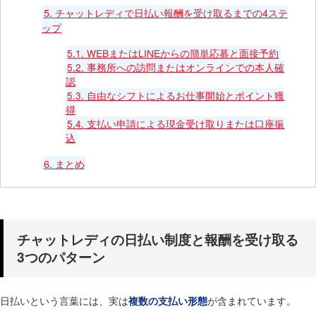
5.
チャットレディで日払い報酬を受け取るまでの4ステ
ップ
5.1.
WEBまたはLINEからの簡単応募と面接予約
5.2.
事務所への訪問またはオンラインでの本人確
認
5.3.
自由なシフトによるお仕事開始とポイント獲
得
5.4.
支払い申請による現金受け取りまたは口座振
込
6.
まとめ
チャットレディの日払い制度と報酬を受け取る
3つのパターン
日払いという言葉には、実は
が含まれています。
複数の支払い形態