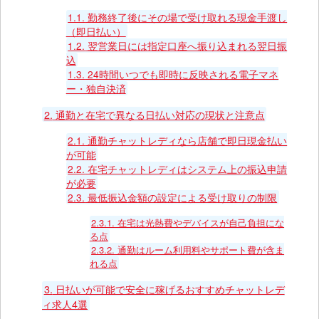
1.1.
勤務終了後にその場で受け取れる現金手渡し
（即日払い）
1.2.
翌営業日には指定口座へ振り込まれる翌日振
込
1.3.
24時間いつでも即時に反映される電子マネ
ー・独自決済
2.
通勤と在宅で異なる日払い対応の現状と注意点
2.1.
通勤チャットレディなら店舗で即日現金払い
が可能
2.2.
在宅チャットレディはシステム上の振込申請
が必要
2.3.
最低振込金額の設定による受け取りの制限
2.3.1.
在宅は光熱費やデバイスが自己負担にな
る点
2.3.2.
通勤はルーム利用料やサポート費が含ま
れる点
3.
日払いが可能で安全に稼げるおすすめチャットレデ
ィ求人4選