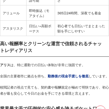
ク
請可能
さ
即時振込（モ
アリュール
365日24時間、深夜でも着金
アタイム）
日払い×高額ボ
初心者でも日払いでまとまった
アスタリスク
ーナス
額を手にしやすい
高い報酬率とクリーンな運営で信頼されるチャッ
トレディアリス
は、特に通勤での日払い体制が非常に強固です。
アリス
全国の主要都市に拠点を持ち、
しています。
勤務後の現金手渡しを徹底
校閲記者の視点で見ても、契約書や報酬規定が極めて明快であり、初心
者が最も安心して今日のお金を手にできる環境と言えます。
業界最大手で圧倒的な安心感を誇るポケットワー