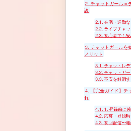
2.
チャットガール＝
説
2.1.
在宅・通勤な
2.2.
ライブチャッ
2.3.
初心者でも安
3.
チャットガールを
メリット
3.1.
チャットレデ
3.2.
チャットガー
3.3.
不安を解消す
4.
【完全ガイド】チ
れ
4.1.
1. 登録前に
4.2.
応募・登録時
4.3.
初回配信〜報