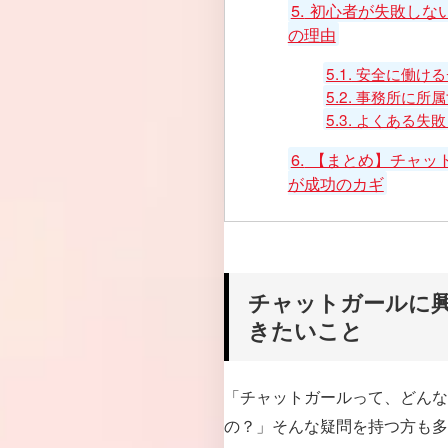
5.
初心者が失敗しな
の理由
5.1.
安全に働ける
5.2.
事務所に所属
5.3.
よくある失敗
6.
【まとめ】チャッ
が成功のカギ
チャットガールに
きたいこと
「チャットガールって、どんな
の？」そんな疑問を持つ方も多