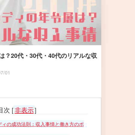
？20代・30代・40代のリアルな収
07/01
目次
[
非表示
]
ディの成功法則：収入事情と働き方のポ